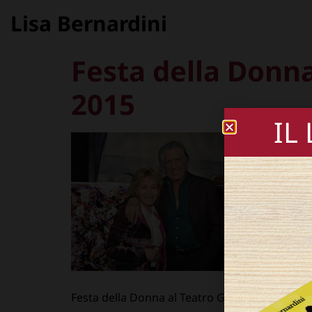
Lisa Bernardini
Festa della Donna
2015
IL
Festa della Donna al Teatro Ghione © Flavio D