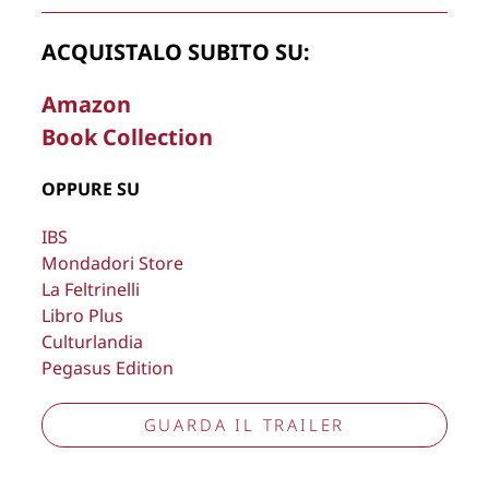
La Direzione stabilisce insindacabilmente di inserire,
ACQUISTALO SUBITO SU:
rimuovere, oscurare, modificare, immagini e testi del sito, a
propria discrezione.
Amazon
Book Collection
Copyright © 2026
Lisa Bernardini
– P.IVA 14910741009
Cookie Policy
Privacy Policy
OPPURE SU
Aggiorna preferenze tracciamento
IBS
Mondadori Store
La Feltrinelli
Libro Plus
Culturlandia
Pegasus Edition
GUARDA IL TRAILER