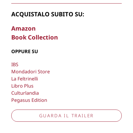
La Direzione stabilisce insindacabilmente di inserire,
ACQUISTALO SUBITO SU:
rimuovere, oscurare, modificare, immagini e testi del sito, a
propria discrezione.
Amazon
Book Collection
Copyright © 2026
Lisa Bernardini
– P.IVA 14910741009
Cookie Policy
Privacy Policy
OPPURE SU
Aggiorna preferenze tracciamento
IBS
Mondadori Store
La Feltrinelli
Libro Plus
Culturlandia
Pegasus Edition
GUARDA IL TRAILER