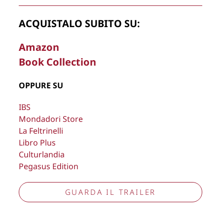
ACQUISTALO SUBITO SU:
La Direzione stabilisce insindacabilmente di inserire,
Amazon
rimuovere, oscurare, modificare, immagini e testi del sito, a
Book Collection
propria discrezione.
Copyright © 2026
Lisa Bernardini
– P.IVA 14910741009
OPPURE SU
Cookie Policy
Privacy Policy
IBS
Aggiorna preferenze tracciamento
Mondadori Store
La Feltrinelli
Libro Plus
Culturlandia
Pegasus Edition
GUARDA IL TRAILER