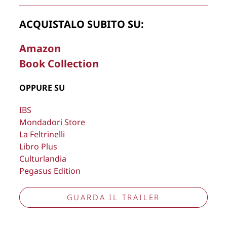
ACQUISTALO SUBITO SU:
La Direzione stabilisce insindacabilmente di inserire,
Amazon
rimuovere, oscurare, modificare, immagini e testi del sito, a
Book Collection
propria discrezione.
Copyright © 2026
Lisa Bernardini
– P.IVA 14910741009
OPPURE SU
Cookie Policy
Privacy Policy
IBS
Aggiorna preferenze tracciamento
Mondadori Store
La Feltrinelli
Libro Plus
Culturlandia
Pegasus Edition
GUARDA IL TRAILER