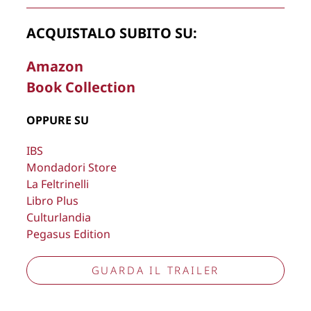
ACQUISTALO SUBITO SU:
Amazon
Book Collection
OPPURE SU
La Direzione stabilisce insindacabilmente di inserire,
rimuovere, oscurare, modificare, immagini e testi del sito, a
IBS
propria discrezione.
Mondadori Store
La Feltrinelli
Copyright © 2026
Lisa Bernardini
– P.IVA 14910741009
Libro Plus
Cookie Policy
Privacy Policy
Culturlandia
Aggiorna preferenze tracciamento
Pegasus Edition
GUARDA IL TRAILER