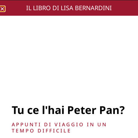
IL LIBRO DI LISA BERNARDINI
Lisa Bernardini
Mellos Intl Maria
Callas Tribute Prize
Sat March 7, 2026 @
Columbus Citizens
Foundation-5771
Tu ce l'hai Peter Pan?
APPUNTI DI VIAGGIO IN UN
TEMPO DIFFICILE