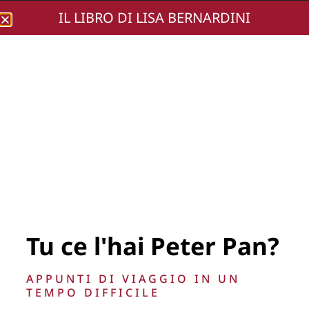
IL LIBRO DI LISA BERNARDINI
Lisa Bernardini
photomarco (29)
Tu ce l'hai Peter Pan?
La Direzione stabilisce insindacabilmente di inserire,
APPUNTI DI VIAGGIO IN UN
rimuovere, oscurare, modificare, immagini e testi del sito, a
TEMPO DIFFICILE
propria discrezione.