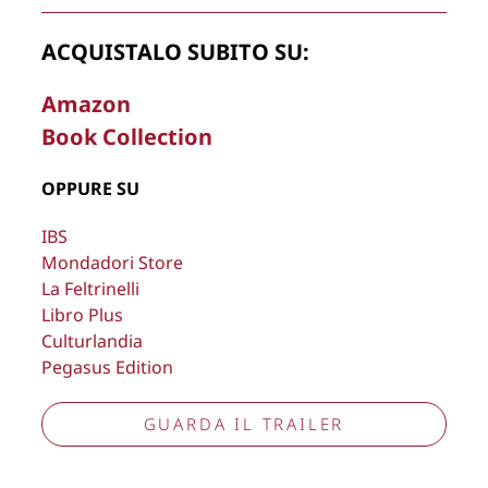
Copyright © 2026
Lisa Bernardini
– P.IVA 14910741009
ACQUISTALO SUBITO SU:
Cookie Policy
Privacy Policy
Aggiorna preferenze tracciamento
Amazon
Book Collection
OPPURE SU
IBS
Mondadori Store
La Feltrinelli
Libro Plus
Culturlandia
Pegasus Edition
GUARDA IL TRAILER