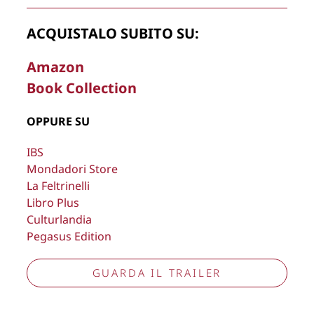
ACQUISTALO SUBITO SU:
La Direzione stabilisce insindacabilmente di inserire,
Amazon
rimuovere, oscurare, modificare, immagini e testi del sito, a
Book Collection
propria discrezione.
Copyright © 2026
Lisa Bernardini
– P.IVA 14910741009
OPPURE SU
Cookie Policy
Privacy Policy
IBS
Aggiorna preferenze tracciamento
Mondadori Store
La Feltrinelli
Libro Plus
Culturlandia
Pegasus Edition
GUARDA IL TRAILER