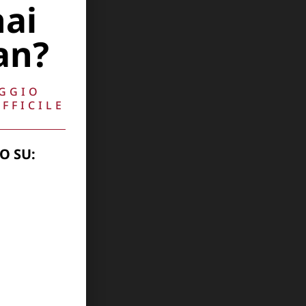
hai
an?
AGGIO
FFICILE
O SU: