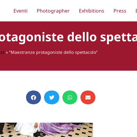
Eventi
Photographer
Exhibitions
Press
tagoniste dello spett
ess
»
“Maestranze protagoniste dello spettacolo”