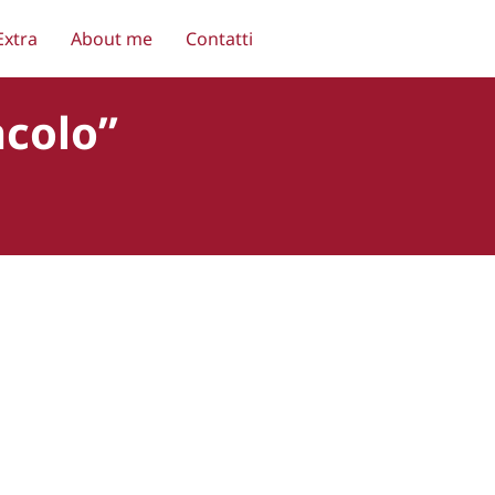
Extra
About me
Contatti
acolo”