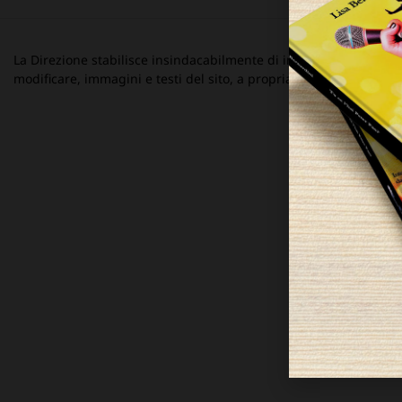
La Direzione stabilisce insindacabilmente di inserire, rimuovere
modificare, immagini e testi del sito, a propria discrezione.