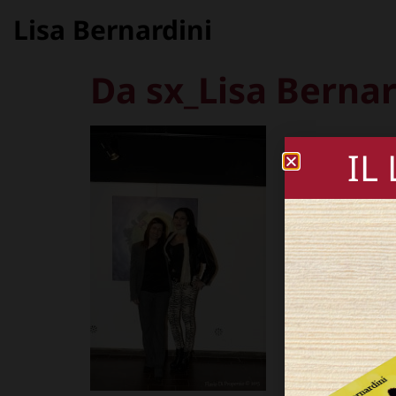
Lisa Bernardini
Da sx_Lisa Bernar
IL