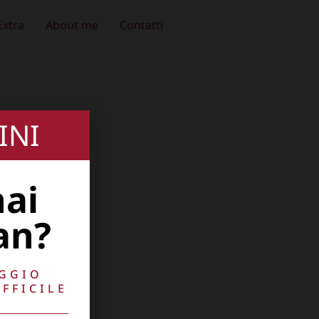
Extra
About me
Contatti
INI
hai
an?
AGGIO
FFICILE