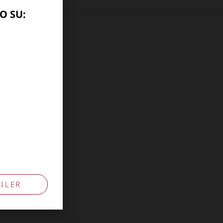
O SU:
10741009
ILER