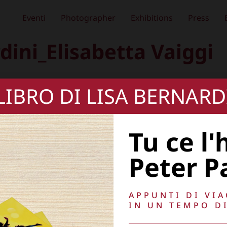
Eventi
Photographer
Exhibitions
Press
dini_Elisabetta Vaiggi
 LIBRO DI LISA BERNARD
Tu ce l'
Peter P
APPUNTI DI VI
IN UN TEMPO DI