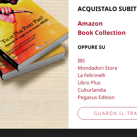
ACQUISTALO SUBIT
, oscurare,
Copyright © 2026
Lisa Bernardini
– P.IVA 149
Amazon
Cookie Policy
Privacy Policy
Book Collection
Aggiorna preferenze tracciamento
OPPURE SU
IBS
Mondadori Store
La Feltrinelli
Libro Plus
Culturlandia
Pegasus Edition
GUARDA IL TRA