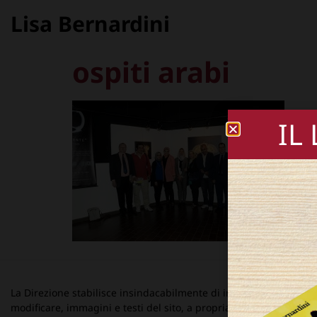
Lisa Bernardini
ospiti arabi
IL
La Direzione stabilisce insindacabilmente di inserire, rimuovere
modificare, immagini e testi del sito, a propria discrezione.