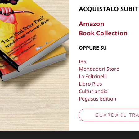
Aggiorna preferenze tracciamento
ACQUISTALO SUBIT
Amazon
Book Collection
OPPURE SU
IBS
Mondadori Store
La Feltrinelli
Libro Plus
Culturlandia
Pegasus Edition
GUARDA IL TRA