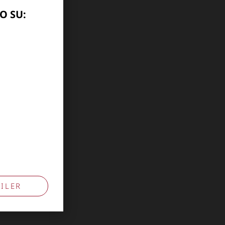
O SU:
ILER