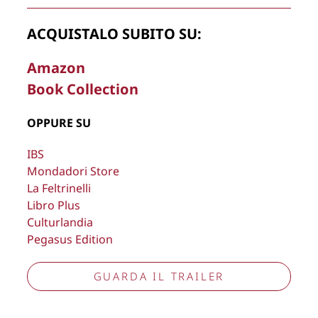
La Direzione stabilisce insindacabilmente di inserire,
ACQUISTALO SUBITO SU:
rimuovere, oscurare, modificare, immagini e testi del sito, a
propria discrezione.
Amazon
Book Collection
Copyright © 2026
Lisa Bernardini
– P.IVA 14910741009
Cookie Policy
Privacy Policy
OPPURE SU
Aggiorna preferenze tracciamento
IBS
Mondadori Store
La Feltrinelli
Libro Plus
Culturlandia
Pegasus Edition
GUARDA IL TRAILER