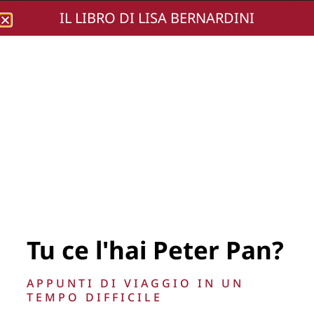
IL LIBRO DI LISA BERNARDINI
Lisa Bernardini
DSC01967-21
Tu ce l'hai Peter Pan?
La Direzione stabilisce insindacabilmente di inserire,
APPUNTI DI VIAGGIO IN UN
rimuovere, oscurare, modificare, immagini e testi del sito, a
TEMPO DIFFICILE
propria discrezione.