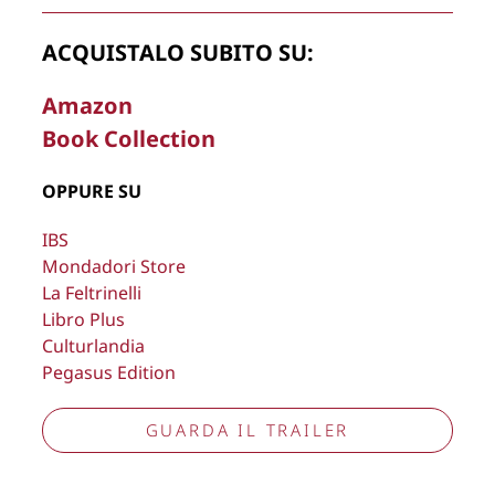
Copyright © 2026
Lisa Bernardini
– P.IVA 14910741009
ACQUISTALO SUBITO SU:
Cookie Policy
Privacy Policy
Aggiorna preferenze tracciamento
Amazon
Book Collection
OPPURE SU
IBS
Mondadori Store
La Feltrinelli
Libro Plus
Culturlandia
Pegasus Edition
GUARDA IL TRAILER