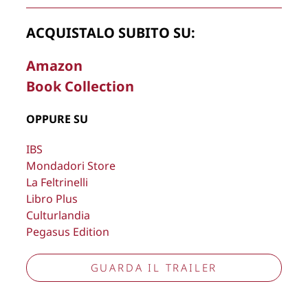
Copyright © 2026
Lisa Bernardini
– P.IVA 14910741009
ACQUISTALO SUBITO SU:
Cookie Policy
Privacy Policy
Aggiorna preferenze tracciamento
Amazon
Book Collection
OPPURE SU
IBS
Mondadori Store
La Feltrinelli
Libro Plus
Culturlandia
Pegasus Edition
GUARDA IL TRAILER