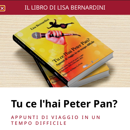
IL LIBRO DI LISA BERNARDINI
Lisa Bernardini
DSC01974-26
Tu ce l'hai Peter Pan?
La Direzione stabilisce insindacabilmente di inserire,
APPUNTI DI VIAGGIO IN UN
rimuovere, oscurare, modificare, immagini e testi del sito, a
TEMPO DIFFICILE
propria discrezione.