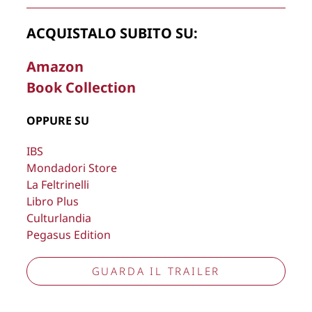
Copyright © 2026
Lisa Bernardini
– P.IVA 14910741009
ACQUISTALO SUBITO SU:
Cookie Policy
Privacy Policy
Aggiorna preferenze tracciamento
Amazon
Book Collection
OPPURE SU
IBS
Mondadori Store
La Feltrinelli
Libro Plus
Culturlandia
Pegasus Edition
GUARDA IL TRAILER