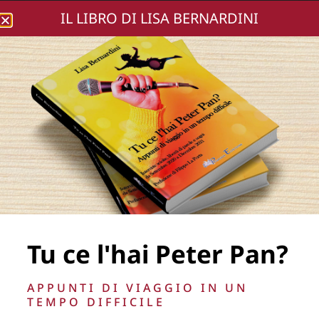
IL LIBRO DI LISA BERNARDINI
Lisa Bernardini
DSC02023-49
Tu ce l'hai Peter Pan?
La Direzione stabilisce insindacabilmente di inserire,
APPUNTI DI VIAGGIO IN UN
rimuovere, oscurare, modificare, immagini e testi del sito, a
TEMPO DIFFICILE
propria discrezione.