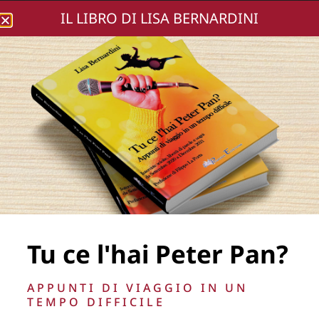
IL LIBRO DI LISA BERNARDINI
Lisa Bernardini
DSC02041-57
Tu ce l'hai Peter Pan?
La Direzione stabilisce insindacabilmente di inserire,
APPUNTI DI VIAGGIO IN UN
rimuovere, oscurare, modificare, immagini e testi del sito, a
TEMPO DIFFICILE
propria discrezione.