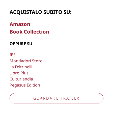
Copyright © 2026
Lisa Bernardini
– P.IVA 14910741009
ACQUISTALO SUBITO SU:
Cookie Policy
Privacy Policy
Aggiorna preferenze tracciamento
Amazon
Book Collection
OPPURE SU
IBS
Mondadori Store
La Feltrinelli
Libro Plus
Culturlandia
Pegasus Edition
GUARDA IL TRAILER