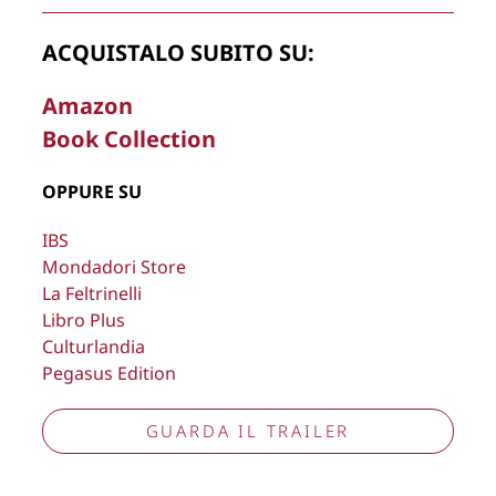
Copyright © 2026
Lisa Bernardini
– P.IVA 14910741009
ACQUISTALO SUBITO SU:
Cookie Policy
Privacy Policy
Aggiorna preferenze tracciamento
Amazon
Book Collection
OPPURE SU
IBS
Mondadori Store
La Feltrinelli
Libro Plus
Culturlandia
Pegasus Edition
GUARDA IL TRAILER