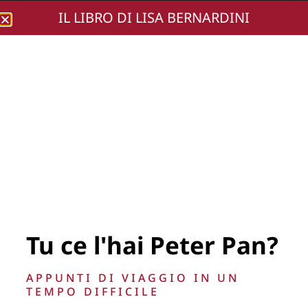
IL LIBRO DI LISA BERNARDINI
Lisa Bernardini
DSC02080-69
Tu ce l'hai Peter Pan?
La Direzione stabilisce insindacabilmente di inserire,
APPUNTI DI VIAGGIO IN UN
rimuovere, oscurare, modificare, immagini e testi del sito, a
TEMPO DIFFICILE
propria discrezione.