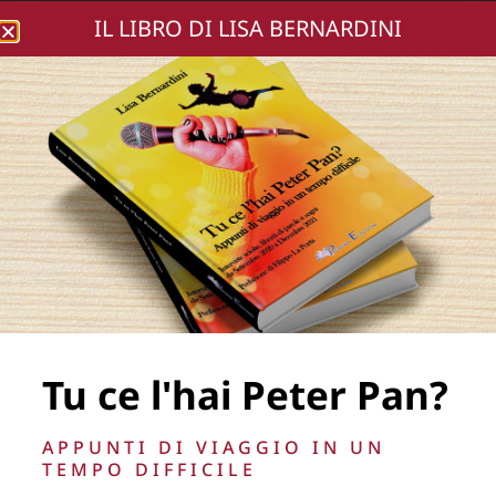
IL LIBRO DI LISA BERNARDINI
Lisa Bernardini
DSC02171-108
Tu ce l'hai Peter Pan?
La Direzione stabilisce insindacabilmente di inserire,
APPUNTI DI VIAGGIO IN UN
rimuovere, oscurare, modificare, immagini e testi del sito, a
TEMPO DIFFICILE
propria discrezione.