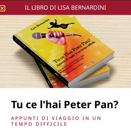
IL LIBRO DI LISA BERNARDINI
Lisa Bernardini
DSC02230-135
Tu ce l'hai Peter Pan?
La Direzione stabilisce insindacabilmente di inserire,
APPUNTI DI VIAGGIO IN UN
rimuovere, oscurare, modificare, immagini e testi del sito, a
TEMPO DIFFICILE
propria discrezione.