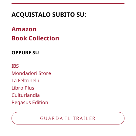
Copyright © 2026
Lisa Bernardini
– P.IVA 14910741009
ACQUISTALO SUBITO SU:
Cookie Policy
Privacy Policy
Aggiorna preferenze tracciamento
Amazon
Book Collection
OPPURE SU
IBS
Mondadori Store
La Feltrinelli
Libro Plus
Culturlandia
Pegasus Edition
GUARDA IL TRAILER