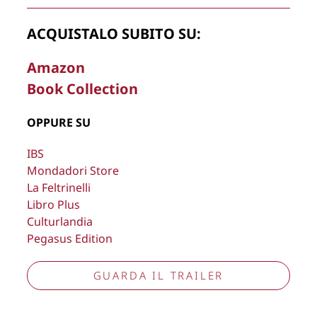
Copyright © 2026
Lisa Bernardini
– P.IVA 14910741009
ACQUISTALO SUBITO SU:
Cookie Policy
Privacy Policy
Aggiorna preferenze tracciamento
Amazon
Book Collection
OPPURE SU
IBS
Mondadori Store
La Feltrinelli
Libro Plus
Culturlandia
Pegasus Edition
GUARDA IL TRAILER