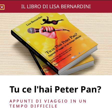
IL LIBRO DI LISA BERNARDINI
Lisa Bernardini
DSC02273-158
Tu ce l'hai Peter Pan?
La Direzione stabilisce insindacabilmente di inserire,
APPUNTI DI VIAGGIO IN UN
rimuovere, oscurare, modificare, immagini e testi del sito, a
TEMPO DIFFICILE
propria discrezione.