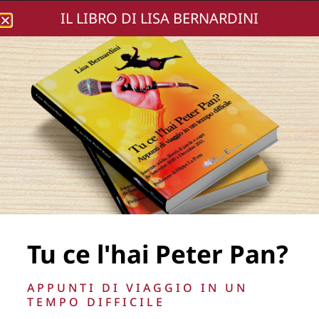
IL LIBRO DI LISA BERNARDINI
Lisa Bernardini
DSC02321-191
Tu ce l'hai Peter Pan?
La Direzione stabilisce insindacabilmente di inserire,
APPUNTI DI VIAGGIO IN UN
rimuovere, oscurare, modificare, immagini e testi del sito, a
TEMPO DIFFICILE
propria discrezione.