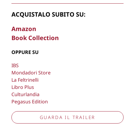
Copyright © 2026
Lisa Bernardini
– P.IVA 14910741009
ACQUISTALO SUBITO SU:
Cookie Policy
Privacy Policy
Aggiorna preferenze tracciamento
Amazon
Book Collection
OPPURE SU
IBS
Mondadori Store
La Feltrinelli
Libro Plus
Culturlandia
Pegasus Edition
GUARDA IL TRAILER