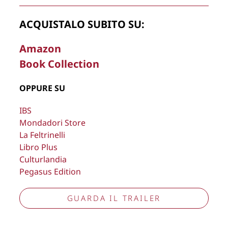
Copyright © 2026
Lisa Bernardini
– P.IVA 14910741009
ACQUISTALO SUBITO SU:
Cookie Policy
Privacy Policy
Aggiorna preferenze tracciamento
Amazon
Book Collection
OPPURE SU
IBS
Mondadori Store
La Feltrinelli
Libro Plus
Culturlandia
Pegasus Edition
GUARDA IL TRAILER