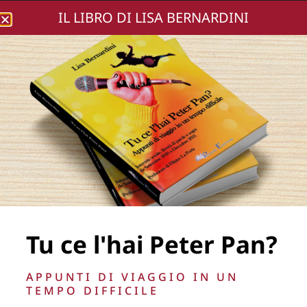
IL LIBRO DI LISA BERNARDINI
Lisa Bernardini
DSC02472-245
Tu ce l'hai Peter Pan?
La Direzione stabilisce insindacabilmente di inserire,
APPUNTI DI VIAGGIO IN UN
rimuovere, oscurare, modificare, immagini e testi del sito, a
TEMPO DIFFICILE
propria discrezione.