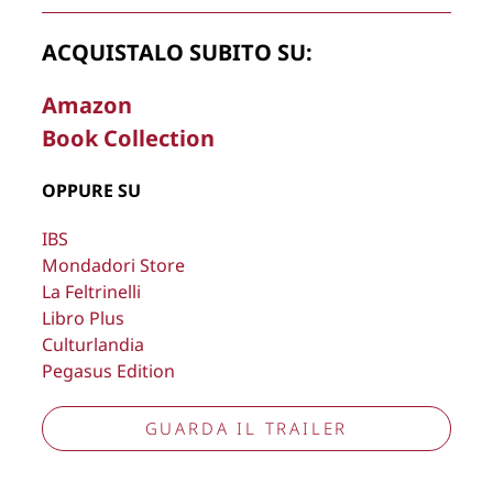
Copyright © 2026
Lisa Bernardini
– P.IVA 14910741009
ACQUISTALO SUBITO SU:
Cookie Policy
Privacy Policy
Aggiorna preferenze tracciamento
Amazon
Book Collection
OPPURE SU
IBS
Mondadori Store
La Feltrinelli
Libro Plus
Culturlandia
Pegasus Edition
GUARDA IL TRAILER