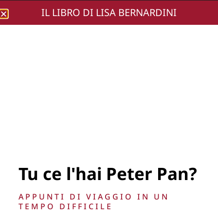
IL LIBRO DI LISA BERNARDINI
Lisa Bernardini
DSC02489-252
Tu ce l'hai Peter Pan?
La Direzione stabilisce insindacabilmente di inserire,
APPUNTI DI VIAGGIO IN UN
rimuovere, oscurare, modificare, immagini e testi del sito, a
TEMPO DIFFICILE
propria discrezione.