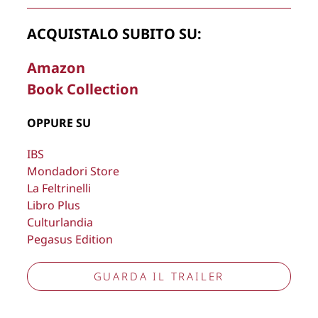
Copyright © 2026
Lisa Bernardini
– P.IVA 14910741009
ACQUISTALO SUBITO SU:
Cookie Policy
Privacy Policy
Aggiorna preferenze tracciamento
Amazon
Book Collection
OPPURE SU
IBS
Mondadori Store
La Feltrinelli
Libro Plus
Culturlandia
Pegasus Edition
GUARDA IL TRAILER