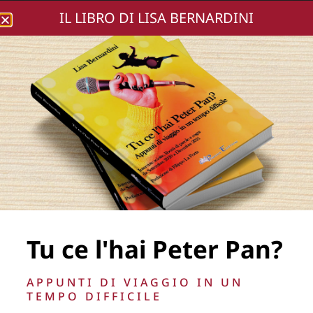
IL LIBRO DI LISA BERNARDINI
Lisa Bernardini
DSC02496-255
Tu ce l'hai Peter Pan?
La Direzione stabilisce insindacabilmente di inserire,
APPUNTI DI VIAGGIO IN UN
rimuovere, oscurare, modificare, immagini e testi del sito, a
TEMPO DIFFICILE
propria discrezione.