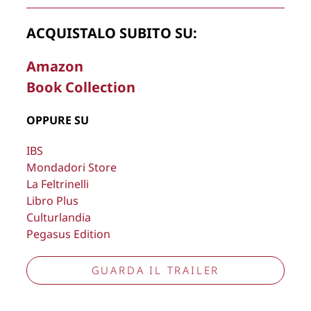
Copyright © 2026
Lisa Bernardini
– P.IVA 14910741009
Cookie Policy
Privacy Policy
ACQUISTALO SUBITO SU:
Aggiorna preferenze tracciamento
Amazon
Book Collection
OPPURE SU
IBS
Mondadori Store
La Feltrinelli
Libro Plus
Culturlandia
Pegasus Edition
GUARDA IL TRAILER