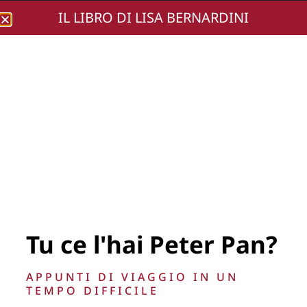
IL LIBRO DI LISA BERNARDINI
Lisa Bernardini
DSC_1518-
Tu ce l'hai Peter Pan?
La Direzione stabilisce insindacabilmente di inserire,
rimuovere, oscurare, modificare, immagini e testi del sito, a
APPUNTI DI VIAGGIO IN UN
propria discrezione.
TEMPO DIFFICILE