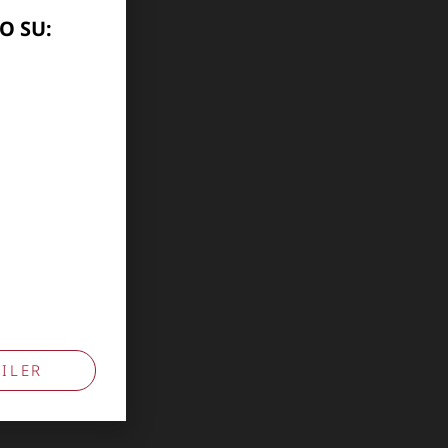
O SU:
ILER