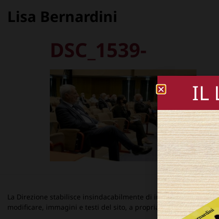
Lisa Bernardini
DSC_1539-
IL
La Direzione stabilisce insindacabilmente di inserire, rimuovere
modificare, immagini e testi del sito, a propria discrezione.