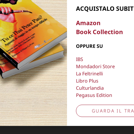
Aggiorna preferenze tracciamento
ACQUISTALO SUBIT
Amazon
Book Collection
OPPURE SU
IBS
Mondadori Store
La Feltrinelli
Libro Plus
Culturlandia
Pegasus Edition
GUARDA IL TRA