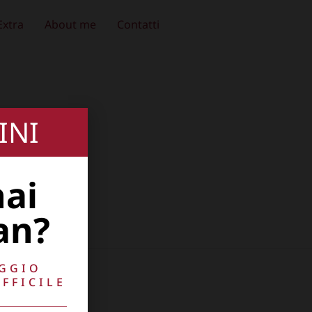
Extra
About me
Contatti
INI
hai
an?
AGGIO
10741009
FFICILE