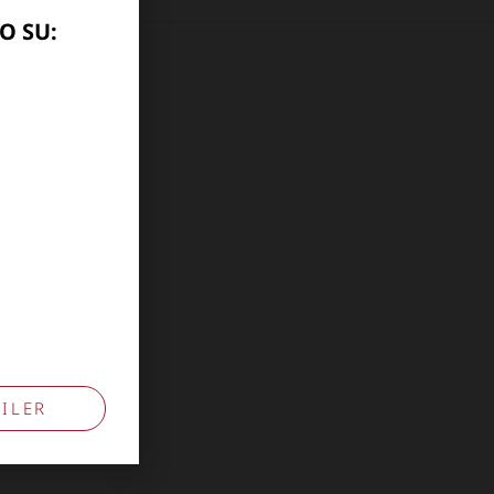
O SU:
10741009
ILER