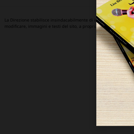
La Direzione stabilisce insindacabilmente di inserire, rimuovere
modificare, immagini e testi del sito, a propria discrezione.