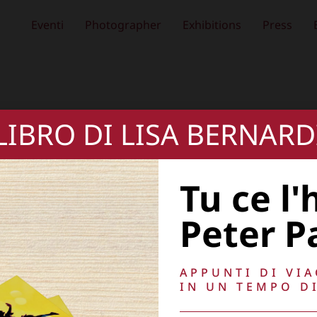
Eventi
Photographer
Exhibitions
Press
 LIBRO DI LISA BERNARD
Tu ce l'
Peter P
APPUNTI DI VI
IN UN TEMPO DI