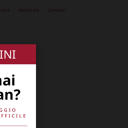
Extra
About me
Contatti
INI
hai
an?
AGGIO
FFICILE