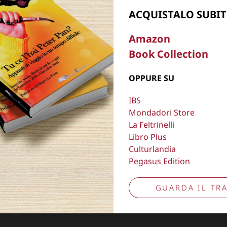
ACQUISTALO SUBIT
, oscurare,
Copyright © 2026
Lisa Bernardini
– P.IVA 149
Amazon
Cookie Policy
Privacy Policy
Book Collection
Aggiorna preferenze tracciamento
OPPURE SU
IBS
Mondadori Store
La Feltrinelli
Libro Plus
Culturlandia
Pegasus Edition
GUARDA IL TRA