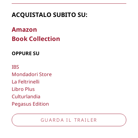
ACQUISTALO SUBITO SU:
Amazon
Book Collection
La Direzione stabilisce insindacabilmente di inserire,
rimuovere, oscurare, modificare, immagini e testi del sito, a
OPPURE SU
propria discrezione.
Copyright © 2026
Lisa Bernardini
– P.IVA 14910741009
IBS
Mondadori Store
Cookie Policy
Privacy Policy
La Feltrinelli
Aggiorna preferenze tracciamento
Libro Plus
Culturlandia
Pegasus Edition
GUARDA IL TRAILER