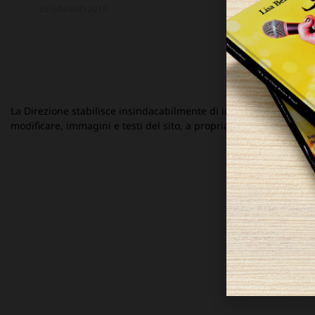
23 GIUGNO 2019
La Direzione stabilisce insindacabilmente di inserire, rimuovere
modificare, immagini e testi del sito, a propria discrezione.