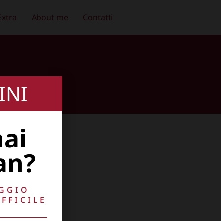
Extra
About me
Contatti
INI
hai
an?
AGGIO
FFICILE