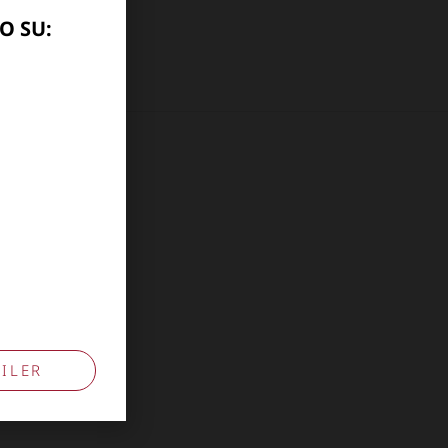
O SU:
10741009
ILER