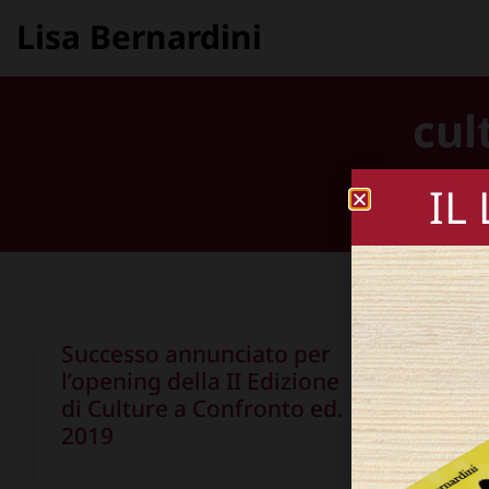
Lisa Bernardini
cul
IL
Successo annunciato per
l’opening della II Edizione
di Culture a Confronto ed.
2019