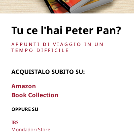
“PETER PAN” AL FORO ITALICO
Tu ce l'hai Peter Pan?
PER “FAIR PLAY for LIFE”
APPUNTI DI VIAGGIO IN UN
TEMPO DIFFICILE
5 OTTOBRE 2022
ACQUISTALO SUBITO SU:
Amazon
Book Collection
OPPURE SU
IBS
Mondadori Store