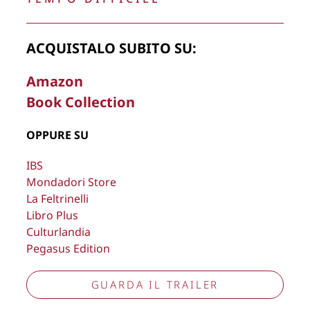
ACQUISTALO SUBITO SU:
Amazon
Successo per il Premio Italia
Book Collection
“Carriere Eccellenti”2024
OPPURE SU
7 OTTOBRE 2024
IBS
Mondadori Store
La Feltrinelli
Libro Plus
Culturlandia
La Direzione stabilisce insindacabilmente di inserire,
rimuovere, oscurare, modificare, immagini e testi del sito, a
Pegasus Edition
propria discrezione.
GUARDA IL TRAILER
Copyright © 2026
Lisa Bernardini
– P.IVA 14910741009
Cookie Policy
Privacy Policy