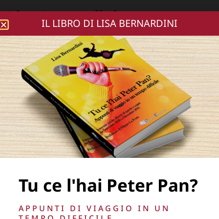
Lisa Bernardini
IL LIBRO DI LISA BERNARDINI
premio italia
carriere eccellenti
Home
»
premio italia carriere eccellenti
Tu ce l'hai Peter Pan?
APPUNTI DI VIAGGIO IN UN
TEMPO DIFFICILE