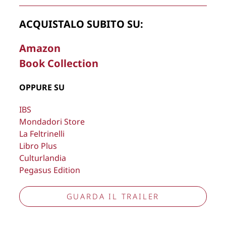
ACQUISTALO SUBITO SU:
La Direzione stabilisce insindacabilmente di inserire,
rimuovere, oscurare, modificare, immagini e testi del sito, a
Amazon
propria discrezione.
Book Collection
Copyright © 2026
Lisa Bernardini
– P.IVA 14910741009
Cookie Policy
Privacy Policy
OPPURE SU
Aggiorna preferenze tracciamento
IBS
Mondadori Store
La Feltrinelli
Libro Plus
Culturlandia
Pegasus Edition
GUARDA IL TRAILER