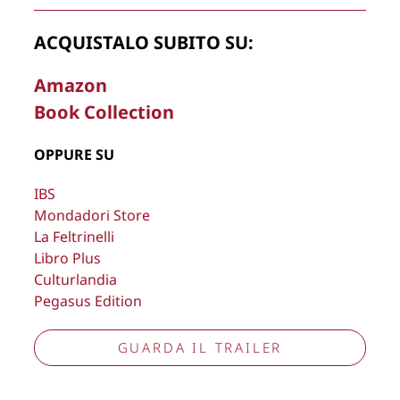
La Direzione stabilisce insindacabilmente di inserire,
ACQUISTALO SUBITO SU:
rimuovere, oscurare, modificare, immagini e testi del sito, a
propria discrezione.
Amazon
Book Collection
Copyright © 2026
Lisa Bernardini
– P.IVA 14910741009
Cookie Policy
Privacy Policy
OPPURE SU
Aggiorna preferenze tracciamento
IBS
Mondadori Store
La Feltrinelli
Libro Plus
Culturlandia
Pegasus Edition
GUARDA IL TRAILER