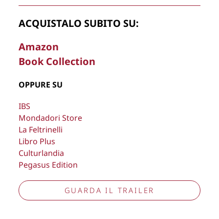
rimuovere, oscurare, modificare, immagini e testi del sito, a
propria discrezione.
ACQUISTALO SUBITO SU:
Copyright © 2026
Lisa Bernardini
– P.IVA 14910741009
Amazon
Cookie Policy
Privacy Policy
Aggiorna preferenze tracciamento
Book Collection
OPPURE SU
IBS
Mondadori Store
La Feltrinelli
Libro Plus
Culturlandia
Pegasus Edition
GUARDA IL TRAILER